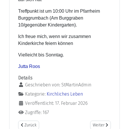
Treffpunkt ist um 10:00 Uhr im Pfarrheim
Burggrumbach (Am Burggraben
10/gegenüber Kindergarten).
Ich freue mich, wenn wir zusammen
Kinderkirche feiern können
Vielleicht bis Sonntag.
Jutta Roos
Details
Geschrieben von:
StMartinAdmin
Kategorie:
Kirchliches Leben
Veröffentlicht: 17. Februar 2026
Zugriffe: 167
Vorheriger Beitrag: Sing- und Spielkreis für Kinder am 26.0
Nächster Beitrag: 
Zurück
Weiter